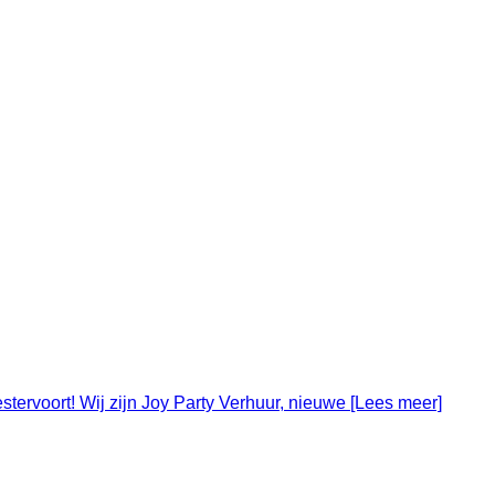
rt! Wij zijn Joy Party Verhuur, nieuwe [Lees meer]