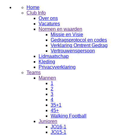
Home
Club Info
Over ons
Vacatures
Normen en waarden
Missie en Visie
Gedragsprotocol en codes
Verklaring Omtrent Gedrag
Vertrouwenspersoon
Lidmaatschap
Kleding
Privacyverklaring
Teams
Mannen
1
2
3
4
35+1
45+
Walking Football
Junioren
JO16-1
JO15-1