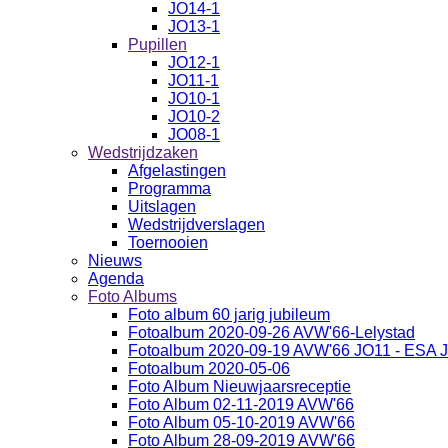
JO14-1
JO13-1
Pupillen
JO12-1
JO11-1
JO10-1
JO10-2
JO08-1
Wedstrijdzaken
Afgelastingen
Programma
Uitslagen
Wedstrijdverslagen
Toernooien
Nieuws
Agenda
Foto Albums
Foto album 60 jarig jubileum
Fotoalbum 2020-09-26 AVW'66-Lelystad
Fotoalbum 2020-09-19 AVW'66 JO11 - ESA 
Fotoalbum 2020-05-06
Foto Album Nieuwjaarsreceptie
Foto Album 02-11-2019 AVW'66
Foto Album 05-10-2019 AVW'66
Foto Album 28-09-2019 AVW'66